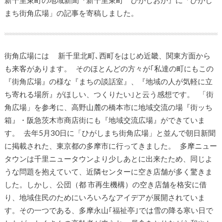
まち街角広場」の記事を寄稿しました。
街角広場には 新千里北町､西町をはじめ近畿、関東方面から
も来客があります。 そのほとんどの方々が｢私達の町にもこの
『街角広場』の様な『まちの談話室』、『地域の人が気軽に立
ち寄れる場所』がほしい、つくりたい｣と云う感想です。 「街
角広場」を参考に、高野山麓の橋本市に地域交流の場『街ッち
箱』・阪急茨木市商店街にも『地域交流広場』ができていま
す。 去年5月30日に「ひがしまち街角広場」と並んで朝日新聞
に掲載された、東京都の多摩市に行ってきました。 多摩ニュー
タウンは千里ニュータウンより少しあとに出来たため、同じよ
うな問題を抱えていて、近隣センターに空き店舗が多く驚きま
した。しかし、公団（都 市再生機構）の空き店舗を格安に借
り、地域住民のためにいろいろなアイデアが展開されていま
す。その一つである、多摩永山｢福祉亭｣では雪の降る寒い日で