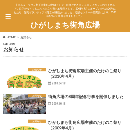
千里ニュータウン新千里東町の近隣センターに開かれたコミュニティカフェのパイオニ
ア。目的がなくてもふらっと立ち寄れる場所として、2001年9月のオープンから約20年に
わたり、住民ボランティアで運営が継続されました。近隣センターの再開発により、2022
年5月末で運営を終了しました。
ひがしまち街角広場
HOME
お知らせ
CATEGORY
お知らせ
お知らせ
ひがしまち街角広場主催のたけのこ祭り
（2010年4月）
2010.04.18
お知らせ
街角広場の8周年記念行事を開催しました
2009.10.18
お知らせ
ひがしまち街角広場主催のたけのこ祭り
（2009年4月）