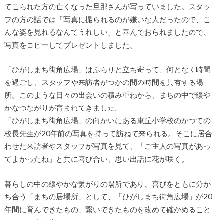
てこられた方の亡くなった旦那さんが写っていました。スタッ
フの方の話では「写真に撮られるのが嫌いな人だったので、こ
んな姿を見れるなんてうれしい」と喜んでおられましたので、
写真をコピーしてプレゼントしました。
「ひがしまち街角広場」はふらりと立ち寄って、何となく時間
を過ごし、スタッフや来訪者がつかの間の時間を共有する場
所。このような日々の出会いの積み重ねから、まちの中で緩や
かなつながりが育まれてきました。
「ひがしまち街角広場」の向かいにある東丘小学校のかつての
校長先生が20年前の写真を持って訪ねて来られる。そこに居合
わせた来訪者やスタッフが写真を見て、「ご主人の写真があっ
てよかったね」と共に喜び合い、思い出話に花が咲く。
暮らしの中の緩やかな繋がりの場所であり、喜びをともに分か
ち合う「まちの居場所」として、「ひがしまち街角広場」が20
年間に育んできたもの、繋いできたものを改めて確かめること