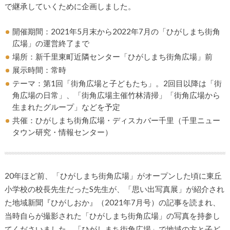
で継承していくために企画しました。
開催期間：2021年5月末から2022年7月の「ひがしまち街角
広場」の運営終了まで
場所：新千里東町近隣センター「ひがしまち街角広場」前
展示時間：常時
テーマ：第1回「街角広場と子どもたち」。2回目以降は「街
角広場の日常」、「街角広場主催竹林清掃」「街角広場から
生まれたグループ」などを予定
共催：ひがしまち街角広場・ディスカバー千里（千里ニュー
タウン研究・情報センター）
20年ほど前、「ひがしまち街角広場」がオープンした頃に東丘
小学校の校長先生だったS先生が、「思い出写真展」が紹介され
た地域新聞『ひがしおか』（2021年7月号）の記事を読まれ、
当時自らが撮影された「ひがしまち街角広場」の写真を持参し
てくださいました。「ひがしまち街角広場」で地域の方と子ど