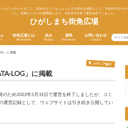
ィカフェのパイオニア。目的がなくてもふらっと立ち寄れる場所として、2001年9月のオ
した。近隣センターの再開発により、2022年5月末で運営を終了しました。
ひがしまち街角広場
ム
街角広場とは
歩み
資料
お問い合わせ
me
Machikado
History
Resources
Contact
街角広場とは
受賞歴
資料
単行本
雑誌記事
論文・報告書
-LOG」に掲載
メディア紹介
ATA-LOG」に掲載
のため2022年5月31日で運営を終了しましたが、コミ
年の運営記録として、ウェブサイトは引き続き公開してい